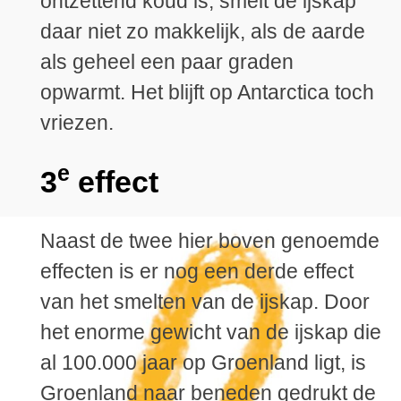
ontzettend koud is, smelt de ijskap
daar niet zo makkelijk, als de aarde
als geheel een paar graden
opwarmt. Het blijft op Antarctica toch
vriezen.
e
3
effect
Naast de twee hier boven genoemde
effecten is er nog een derde effect
van het smelten van de ijskap. Door
het enorme gewicht van de ijskap die
al 100.000 jaar op Groenland ligt, is
Groenland naar beneden gedrukt de