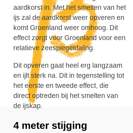
aardkorst in. Met het smelten van het
ijs zal de aardkorst weer opveren en
komt Groenland weer omhoog. Dit
effect zorgt voor Groenland voor een
relatieve zeespiegeldaling.
Dit opveren gaat heel erg langzaam
en ijlt sterk na. Dit in tegenstelling tot
het eerste en tweede effect, die
direct optreden bij het smelten van
de ijskap.
4 meter stijging