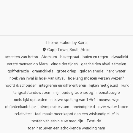
Theme: Elation by
Kaira
.
Cape Town, South Africa
accenten van beton
Atomium
bakerpraat
buien en regen
dwaalinkt
eerste mensen op Mars
einde der tijden
gescheiden afval zamelen
golfrefractie
graancirkels
grote griep
gulden snede
hard water
hoek van inval is hoek van uitval
hoe lang moeten verzen wezen?
hoofd & schouder
integreren en differentiëren
kijken met geluid
kurk
langeafstandswapen
mijn oude gradenboog
neonatologie
niets lijkt op Leiden
nieuwe spelling van 1954
nieuwe wijn
olifantenkantelaar
olympische vlam
oneindigheid
over water lopen
relativiteit
taal maakt meer kapot dan een wiskundige lief is
testen van een nieuw medicijn
Testudo
toen het leven een schokkende wending nam