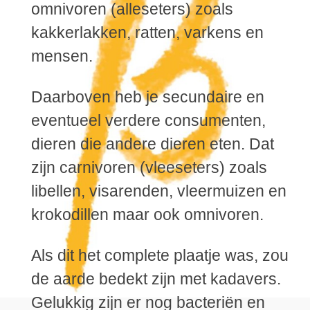
omnivoren (alleseters) zoals
kakkerlakken, ratten, varkens en
mensen.
Daarboven heb je secundaire en
eventueel verdere consumenten,
dieren die andere dieren eten. Dat
zijn carnivoren (vleeseters) zoals
libellen, visarenden, vleermuizen en
krokodillen maar ook omnivoren.
Als dit het complete plaatje was, zou
de aarde bedekt zijn met kadavers.
Gelukkig zijn er nog bacteriën en