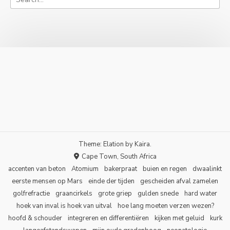
Theme: Elation by
Kaira
.
Cape Town, South Africa
accenten van beton
Atomium
bakerpraat
buien en regen
dwaalinkt
eerste mensen op Mars
einde der tijden
gescheiden afval zamelen
golfrefractie
graancirkels
grote griep
gulden snede
hard water
hoek van inval is hoek van uitval
hoe lang moeten verzen wezen?
hoofd & schouder
integreren en differentiëren
kijken met geluid
kurk