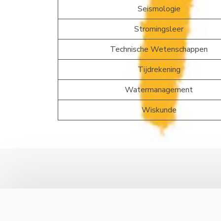
Seismologie
Stromingsleer
Technische Wetenschappen
Tijdrekening
Watermanagement
Wiskunde