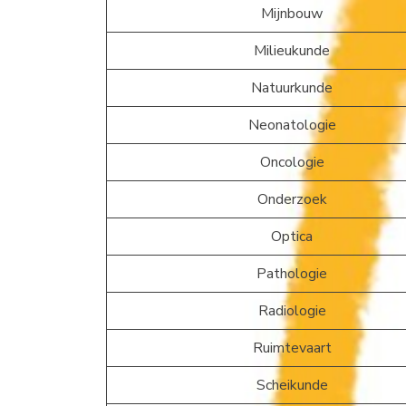
Mijnbouw
Milieukunde
Natuurkunde
Neonatologie
Oncologie
Onderzoek
Optica
Pathologie
Radiologie
Ruimtevaart
Scheikunde