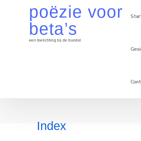
Skip
poëzie voor
to
Star
content
beta’s
een toelichting bij de bundel
Gesi
Cont
Index