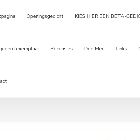
tpagina
Openingsgedicht
KIES HIER EEN BETA-GED
gneerd exemplaar
Recensies
Doe Mee
Links
act