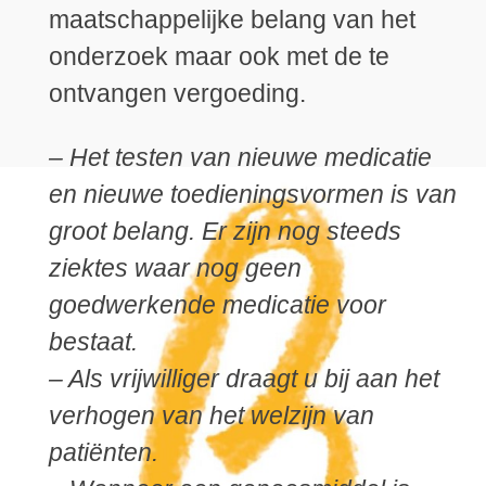
maatschappelijke belang van het
onderzoek maar ook met de te
ontvangen vergoeding.
– Het testen van nieuwe medicatie
en nieuwe toedieningsvormen is van
groot belang. Er zijn nog steeds
ziektes waar nog geen
goedwerkende medicatie voor
bestaat.
– Als vrijwilliger draagt u bij aan het
verhogen van het welzijn van
patiënten.