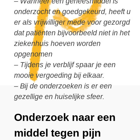
– Wanneer een geneesmiddel is
onderzocht en goedgekeurd, heeft u
er als vrijwilliger mede voor gezorgd
dat patiënten bijvoorbeeld niet in het
ziekenhuis hoeven worden
opgenomen
– Tijdens je verblijf spaar je een
mooie vergoeding bij elkaar.
– Bij de onderzoeken is er een
gezellige en huiselijke sfeer.
Onderzoek naar een
middel tegen pijn