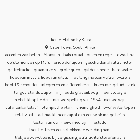
Theme: Elation by
Kaira
.
Cape Town, South Africa
accenten van beton
Atomium
bakerpraat
buien en regen
dwaalinkt
eerste mensen op Mars
einde der tijden
gescheiden afval zamelen
golfrefractie
graancirkels
grote griep
gulden snede
hard water
hoek van inval is hoek van uitval
hoe lang moeten verzen wezen?
hoofd & schouder
integreren en differentiëren
kijken met geluid
kurk
langeafstandswapen
mijn oude gradenboog
neonatologie
niets lijkt op Leiden
nieuwe spelling van 1954
nieuwe wijn
olifantenkantelaar
olympische vlam
oneindigheid
over water lopen
relativiteit
taal maakt meer kapot dan een wiskundige lief is
testen van een nieuw medicijn
Testudo
toen het leven een schokkende wending nam
trek je ook wel eens bij vergissing je trui achterstevoren aan?