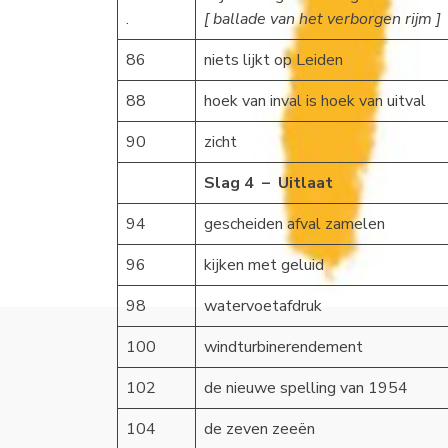
.
[ ballade van het verborgen rijm ]
86
niets lijkt op Leiden
88
hoek van inval is hoek van uitval
90
zicht
Slag 4 – Uitlaat
94
gescheiden afval zamelen
96
kijken met geluid
98
watervoetafdruk
100
windturbinerendement
102
de nieuwe spelling van 1954
104
de zeven zeeën