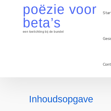
Skip
poëzie voor
to
Star
content
beta’s
een toelichting bij de bundel
Gesi
Cont
Inhoudsopgave