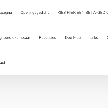
tpagina
Openingsgedicht
KIES HIER EEN BETA-GED
gneerd exemplaar
Recensies
Doe Mee
Links
act