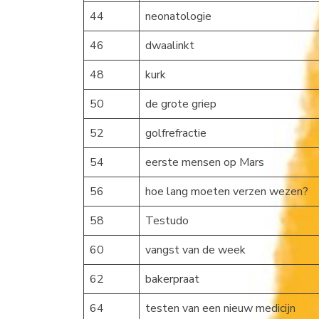
44
neonatologie
46
dwaalinkt
48
kurk
50
de grote griep
52
golfrefractie
54
eerste mensen op Mars
56
hoe lang moeten verzen wezen?
58
Testudo
60
vangst van de week
62
bakerpraat
64
testen van een nieuw medicijn