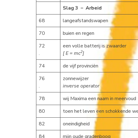
Slag 3 – Arbeid
68
langeafstandswapen
70
buien en regen
72
een volle batterij is zwaarder
2
.
[ E = m
c
]
74
de vijf provinciën
76
zonnewijzer
.
inverse operator
78
wij Maxima een naam in meervoud
80
toen het leven een schokkende w
82
oneindigheid
84
mijn oude gradenboog