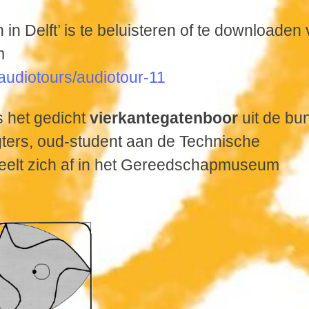
in Delft’ is te beluisteren of te downloaden 
um
/audiotours/audiotour-11
s het gedicht
vierkantegatenboor
uit de bu
ters, oud-student aan de Technische
 speelt zich af in het Gereedschapmuseum