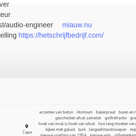
ver
eur
/audio-engineer
miauw.nu
elling
https://hetschrijfbedrijf.com/
accenten van beton
Atomium
bakerpraat
buien en 
gescheiden afval zamelen
golfrefractie
gra
hoek van inval is hoek van uitval
hoe lang moeten ver
kijken met geluid
kurk
langeafstandswapen
mi
Cape
nieuwe spelling van 1954
nieuwe wijn
olifantenkan