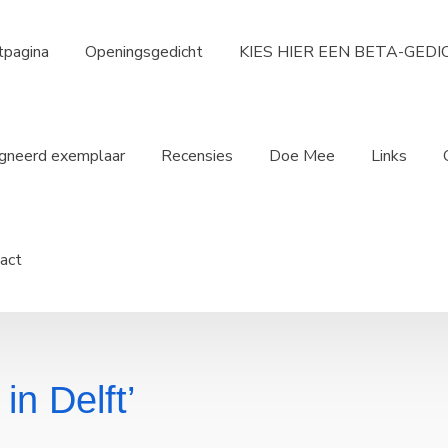
tpagina
Openingsgedicht
KIES HIER EEN BETA-GED
gneerd exemplaar
Recensies
Doe Mee
Links
act
in Delft’