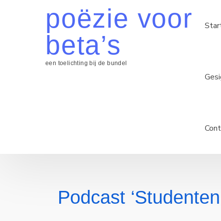
Skip
poëzie voor
to
Star
content
beta’s
een toelichting bij de bundel
Gesi
Cont
Podcast ‘Studenten 