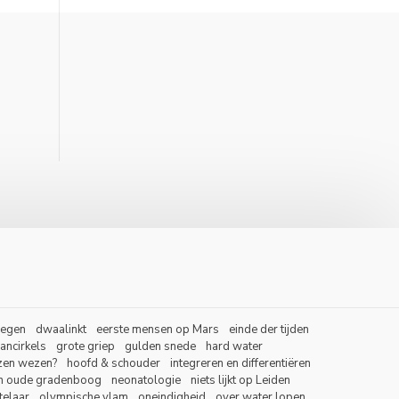
regen
dwaalinkt
eerste mensen op Mars
einde der tijden
ancirkels
grote griep
gulden snede
hard water
zen wezen?
hoofd & schouder
integreren en differentiëren
jn oude gradenboog
neonatologie
niets lijkt op Leiden
telaar
olympische vlam
oneindigheid
over water lopen