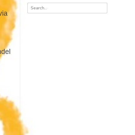
via
ndel