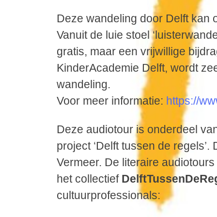
Deze wandeling door Delft kan
Vanuit de luie stoel ‘luisterwande
gratis, maar een vrijwillige bijd
KinderAcademie Delft, wordt zeer 
wandeling.
Voor meer informatie:
https://ww
Deze audiotour is onderdeel van 
project ‘Delft tussen de regels’. D
Vermeer. De literaire audiotour
het collectief
DelftTussenDeRe
cultuurprofessionals: