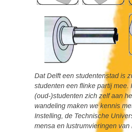
Dat Delft een studentenstad is z
studenten een flinke partij mee.
(oud-)studenten zich zelf aan he
wandeling maken we kennis met
Instelling, de
Technische Univers
mensa en lustrumvieringen van 