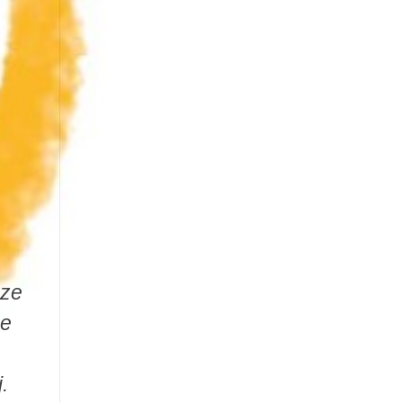
eze
he
.